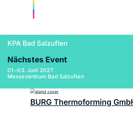
KPA Bad Salzuflen
Nächstes Event
01.–03. Juni 2027
Messezentrum Bad Salzuflen
BURG Thermoforming Gmb