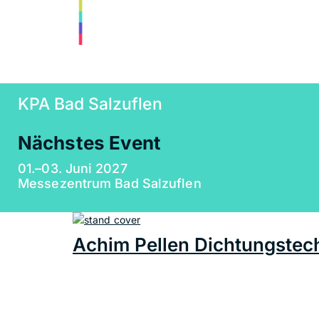
KPA Bad Salzuflen
Nächstes Event
01.–03. Juni 2027
Messezentrum Bad Salzuflen
Achim Pellen Dichtungste