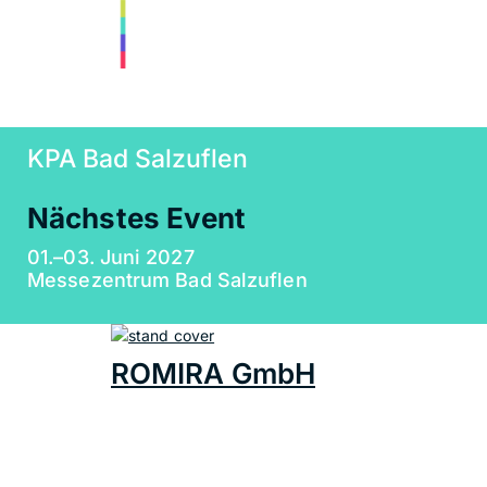
KPA Bad Salzuflen
Nächstes Event
01.–03. Juni 2027
Messezentrum Bad Salzuflen
ROMIRA GmbH