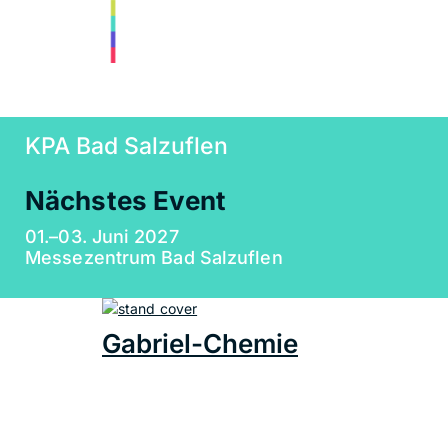
KPA Bad Salzuflen
Nächstes Event
01.–03. Juni 2027
Messezentrum Bad Salzuflen
Gabriel-Chemie