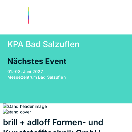
KPA Bad Salzuflen
Nächstes Event
01.–03. Juni 2027
Messezentrum Bad Salzuflen
brill + adloff Formen- und